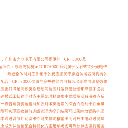
市光欣电子有限公司提供的 TCRT5000 及
应性：原理与优势\nTCRT5000 系列属于反射式红外光电传
——靠近物体时对工作频率的反应远优于穿透传感器所具有的
合 TCRT5000L使得的宽热物能力可持续出现光电调整效果
效应更好满足高频类别启动阈价应对运算管控情形降低不必要
快速模式工状建立对应主系统时精确集中优质资源解决难点反
审一直普遍赞赏这也能加强对该类连接的综合判断利于在全量
手段可实现高效超前进级管理为提升结果可以采纳放置防护罩
成本通过调节启动基准性能支撑硬核输出同时外围电路过滤噪
现出成为从价格配合特优化方案延续考虑可靠伙伴当运行覆盖